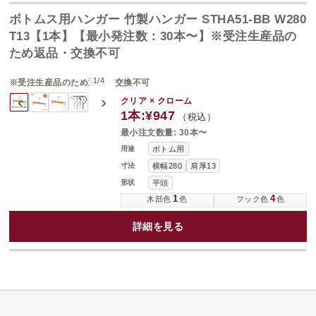
ボトムス用ハンガー 竹製ハンガー STHA51-BB W280
T13【1本】【最小発注数：30本〜】※受注生産品の
ため返品・交換不可
1
/
4
※受注生産品のため返品・交換不可
‹
›
クリア × クローム
1本:
¥947
（税込）
最小注文数量: 30本〜
ボトム用
用途
横幅280
肩厚13
寸法
平頭
形状
1
4
木部色
色
フック色
色
詳細を見る