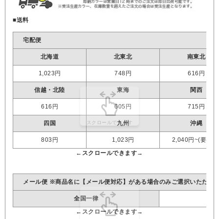
■送料
宅配便
北海道
北東北
南東北
1,023円
748円
616円
信越・北陸
東海
関西
616円
605円
715円
四国
九州
沖縄
803円
1,023円
2,040円~(要見積
メール便 ※商品名に【メール便対応】がある場合のみご選択いただけ
全国一律