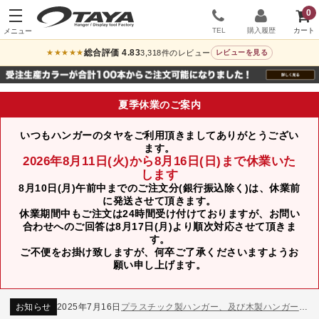
0
TEL
購入履歴
総合評価 4.83
3,318件のレビュー
★★★★★
レビューを見る
夏季休業のご案内
いつもハンガーのタヤをご利用頂きましてありがとうござい
ます。
2026年8月11日(火)から8月16日(日)まで休業いた
します
8月10日(月)午前中までのご注文分(銀行振込除く)は、休業前
に発送させて頂きます。
休業期間中もご注文は24時間受け付けておりますが、お問い
合わせへのご回答は8月17日(月)より順次対応させて頂きま
す。
ご不便をお掛け致しますが、何卒ご了承くださいますようお
願い申し上げます。
お知らせ
2024年12月12日
年末年始休業のお知らせ
お知らせ
2026年3月7日
スチール製ハンガー、およびディスプレイスタンド価格改定のお知らせ
お知らせ
2025年7月16日
プラスチック製ハンガー、及び木製ハンガーKシリーズ 価格改定のお知らせ