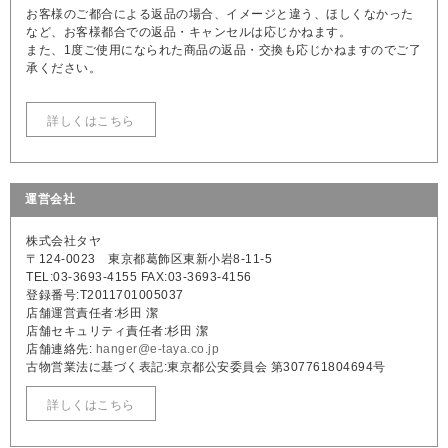
お客様のご都合による返品の場合、イメージと違う、ほしくなかった
など、お客様都合での返品・キャンセルは応じかねます。
また、1度ご使用になられた商品の返品・交換も応じかねますのでご了
承ください。
詳しくはこちら
運営会社
株式会社タヤ
〒124-0023 東京都葛飾区東新小岩8-11-5
TEL:03-3693-4155 FAX:03-3693-4156
登録番号:T2011701005037
店舗運営責任者:杉田 潔
店舗セキュリティ責任者:杉田 潔
店舗連絡先:
hanger@e-taya.co.jp
古物営業法に基づく表記:東京都公安委員会 第307761804694号
詳しくはこちら