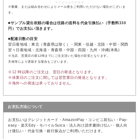
※数量、または組み合わせによりメール便をご利用いただけない場合がございま
す。
■サンプル貸出依頼の場合は往路の送料を代金引換払い（手数料330
円）でお支払い頂きます。
■配達日数の目安
翌日着地域：東北（青森県は除く）・関東・信越・北陸・中部・関西
翌々日着地域：北海道・青森県・中国・四国・九州・沖縄(本島)
※当店、営業日の昼12時までにご注文頂いた場合の目安となります。
天候等により遅延する場合もございます。
※12 時以降のご注文は、翌日の発送となります。
※休業日のご注文に関しては翌営業日の発送となります。
※海外への発送は承っておりません。
お支払方法について
お支払いはクレジットカード・AmazonPay・コンビニ前払い・Pay-
easy・楽天Edy・モバイルSuica・法人向け請求書掛け払い・個人向
け後払い・代金引換・銀行振込がご利用いただけます。