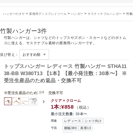
お知らせ
2025年3月14日
木製ハンガーNシリーズ価格改定のお知らせ
未分類
2024年12月19日
雑誌「GINZA」でタヤのハンガーを紹介していただきました
>
>
>
>
ハンガーのタヤ
業務用ディスプレイツール
ハンガー
サスティナブルハンガー
竹製
お知らせ
2024年12月12日
年末年始休業のお知らせ
お知らせ
2026年3月7日
スチール製ハンガー、およびディスプレイスタンド価格改定のお知らせ
竹製ハンガー
3件
お知らせ
2025年7月16日
プラスチック製ハンガー、及び木製ハンガーKシリーズ 価格改定のお知らせ
竹製ハンガーは、シャツなどのトップスやズボン・スカートなどのボトム
お知らせ
2025年3月14日
木製ハンガーNシリーズ価格改定のお知らせ
スに使える、サステナブル素材の業務用ハンガーです。
未分類
2024年12月19日
雑誌「GINZA」でタヤのハンガーを紹介していただきました
並び替え：
お知らせ
2024年12月12日
年末年始休業のお知らせ
トップスハンガー レディース 竹製ハンガー STHA11
38-BB W380T13 【1本】【最小発注数：30本〜】 ※
受注生産品のため返品・交換不可
1
/
4
※受注生産品のため返品・交換不可
‹
›
クリア × クローム
1本:
¥858
（税込）
最小注文数量: 30本〜
レディース
シャツ向け
用途
横幅380
肩厚13
寸法