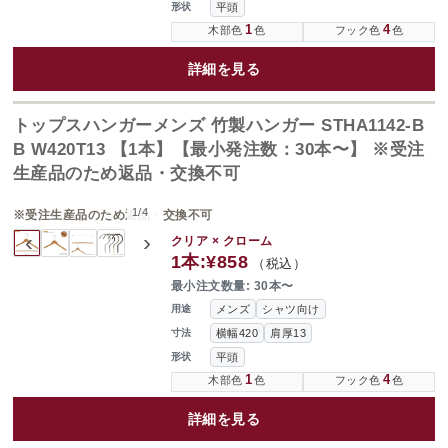
平頭
形状
1
4
木部色
色
フック色
色
詳細を見る
トップスハンガーメンズ 竹製ハンガー STHA1142-B
B W420T13 【1本】【最小発注数：30本〜】 ※受注
生産品のため返品・交換不可
1
/
4
※受注生産品のため返品・交換不可
‹
›
クリア × クローム
1本:
¥858
（税込）
最小注文数量: 30本〜
メンズ
シャツ向け
用途
横幅420
肩厚13
寸法
平頭
形状
1
4
木部色
色
フック色
色
詳細を見る