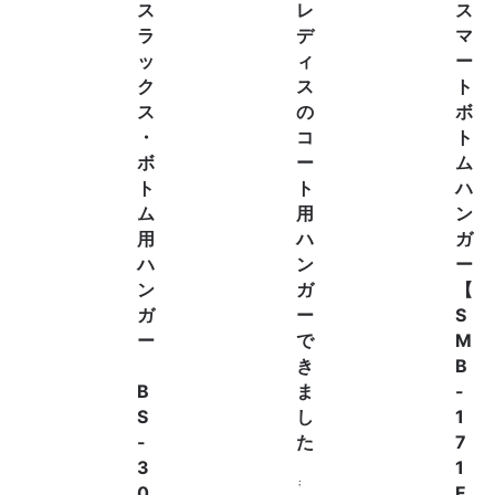
ス
レ
ス
ラ
デ
マ
ッ
ィ
ー
ク
ス
ト
ス
の
ボ
・
コ
ト
ボ
ー
ム
ト
ト
ハ
ム
用
ン
用
ハ
ガ
ハ
ン
ー
ン
ガ
【
ガ
ー
S
ー
で
M
き
B
B
ま
-
S
し
1
-
た
7
3
1
も
0
F