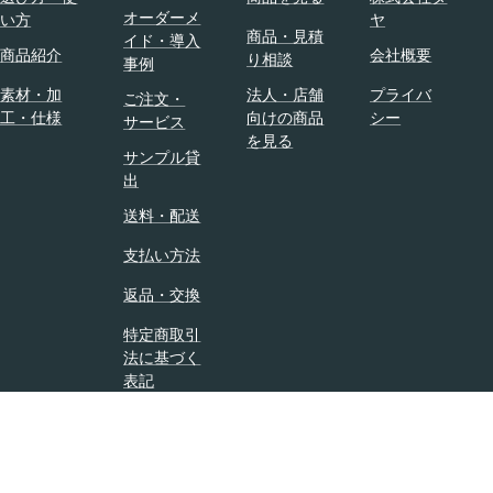
的
オーダーメ
、
い方
ヤ
な
商品・見積
イド・導入
、
、
商品紹介
会社概要
り相談
事例
レ
ス
デ
素材・加
法人・店舗
プライバ
マ
ご注文・
ィ
工・仕様
向けの商品
シー
ー
サービス
ス
を見る
ト
サンプル貸
の
ハ
出
ジ
ン
ャ
送料・配送
ガ
ケ
ー
支払い方法
ッ
の
ト
ボ
返品・交換
・
ト
コ
特定商取引
ム
法に基づく
ー
シ
表記
ト
リ
用
ー
ハ
ズ
ン
「
ガ
S