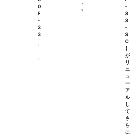
う
0
-
す
F
3
ぐ
-
3
6
3
-
月
3
S
。
C
毎
ス
】
日
ラ
が
だ
ッ
リ
ん
ク
ニ
だ
ス
ュ
ん
用
ー
と
ハ
ア
暑
ン
ル
く
ガ
し
な
ー
っ
て
ボ
て
さ
ト
き
ら
ム
ま
に
ハ