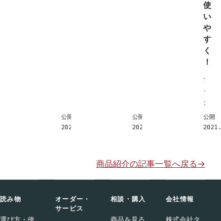
し
使
ン
た
い
ガ
ね
や
ー
。
パ
す
だ
ン
く
い
ツ
！
ぶ
ハ
時
フ
ン
期
ッ
ガ
が
ク
ー
ず
下
滑
公開
公開
公開
れ
の
ら
2023.07.07
2022.05.27
2021
て
三
な
し
角
い
ま
の
商品紹介の記事一覧へ戻る
→
っ
形
た
状
の
が
で
読み物
オーダー・
相談・購入
会社情報
特
す
サービス
徴
が
選び方・使
商品を見る
株式会社タ