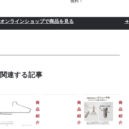
無料！
オンラインショップで商品を見る
→
関連する記事
TAYA
商
商
商
品
品
品
紹
紹
紹
介
介
介