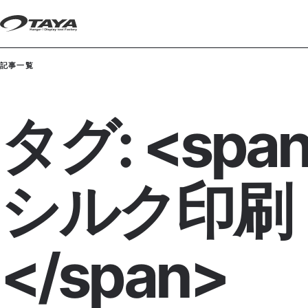
本文へ移動
記事一覧
タグ: <spa
シルク印刷
</span>