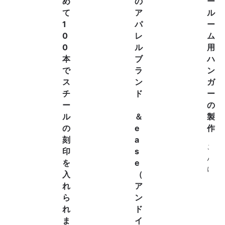
め
の
ー
て
ア
ル
1
パ
ー
0
レ
ム
0
ル
用
本
ブ
ハ
で
ラ
ン
ス
ン
ガ
チ
ド
ー
ー
の
ル
＆
製
の
e
作
刻
a
こ
印
s
ん
を
e
に
入
（
ち
れ
ア
は
ら
ン
。
れ
ド
タ
ま
イ
ヤ