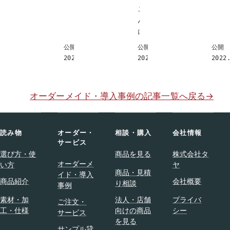
会
こ
の
用
ん
文
を
に
字
兼
ち
を
公開
公開
公開
ね
は
入
2022.10.30
2022.08.31
2022
て
。
れ
、
タ
て
今
ヤ
、
オーダーメイド・導入事例の記事一覧へ戻る
→
回
の
オ
シ
武
リ
ョ
田
ジ
ー
読み物
オーダー・
相談・購入
会社情報
で
ナ
ル
サービス
す
ル
ー
選び方・使
商品を見る
株式会社タ
。
な
オーダーメ
ム
い方
ヤ
今
ハ
商品・見積
イド・導入
用
回
ン
商品紹介
会社概要
り相談
事例
の
、
ガ
ハ
素材・加
法人・店舗
プライバ
弊
ご注文・
ー
ン
工・仕様
向けの商品
シー
社
サービス
を
ガ
を見る
の
作
サンプル貸