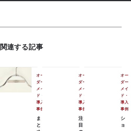
関連する記事
TAYA
TAYA
オー
オー
オー
ダー
ダー
ダー
メイ
メイ
メイ
ド・
ド・
ド・
導入
導入
導入
事例
事例
事例
ま
注
シ
と
目
ョ