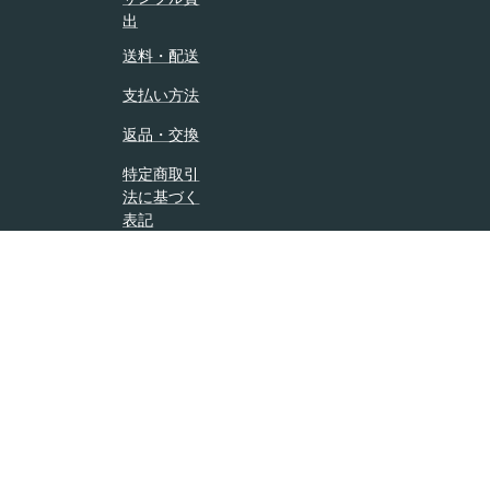
ー
お
り
出
の
客
ま
製
送料・配送
様
せ
作
で
ん
支払い方法
依
お
か
頼
世
返品・交換
。
を
話
今
い
特定商取引
に
回
法に基づく
た
な
は
表記
だ
っ
、
き
て
お
、
お
問
納
り
い
品
ま
合
後
す
わ
、
、
せ
お
フ
が
礼
ェ
増
と
ア
え
ご
フ
て
挨