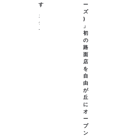
す
ー
の
ズ
武
ス
)
田
チ
」
で
ー
初
す
ル
の
。
製
路
今
ハ
面
期
ン
店
の
ガ
秋
を
ー
冬
自
に
コ
由
お
レ
が
店
ク
丘
の
シ
に
ロ
ョ
オ
ゴ
ン
ー
や
の
プ
ご
展
希
ン
示
望