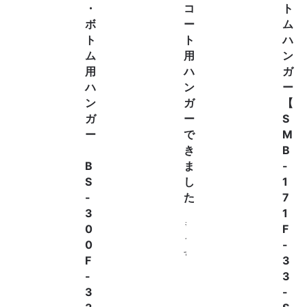
・
コ
ト
ボ
ー
ム
ト
ト
ハ
ム
用
ン
用
ハ
ガ
ハ
ン
ー
ン
ガ
【
ガ
ー
S
ー
で
M
き
B
B
ま
-
S
し
1
-
た
7
3
1
も
0
F
う
0
-
す
F
3
ぐ
-
3
6
3
-
月