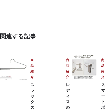
関連する記事
TAYA
商
商
商
品
品
品
紹
紹
紹
介
介
介
ス
レ
ス
ラ
デ
マ
ッ
ィ
ー
ク
ス
ト
ス
の
ボ