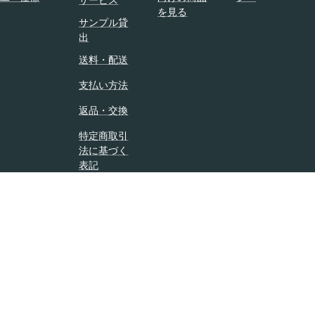
ス
を見る
ト
サンプル貸
の
ハ
出
ジ
ン
ャ
送料・配送
ガ
ケ
ー
支払い方法
ッ
の
ト
ボ
返品・交換
・
ト
コ
特定商取引
ム
法に基づく
ー
シ
表記
ト
リ
用
ー
ハ
ズ
ン
「
ガ
S
ー
M
が
B
出
-
来
1
ま
7