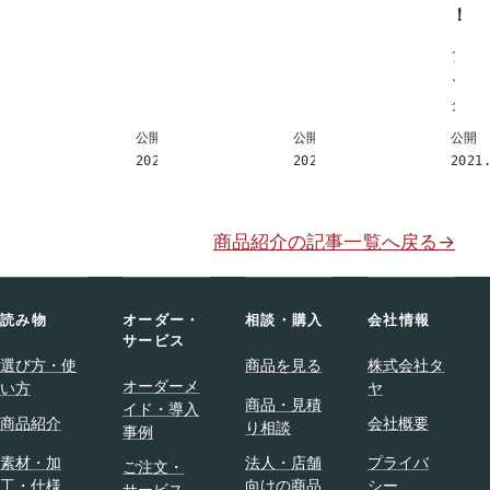
い
ツ
！
ぶ
ハ
時
フ
ン
期
ッ
ガ
が
ク
ー
ず
下
滑
公開
公開
公開
れ
の
ら
2023.07.07
2022.05.27
2021
て
三
な
し
角
い
ま
の
商品紹介の記事一覧へ戻る
→
っ
形
た
状
の
が
で
読み物
オーダー・
相談・購入
会社情報
特
す
サービス
徴
が
選び方・使
商品を見る
株式会社タ
的
オーダーメ
、
い方
ヤ
な
商品・見積
イド・導入
、
、
商品紹介
会社概要
り相談
事例
レ
ス
デ
素材・加
法人・店舗
プライバ
マ
ご注文・
ィ
工・仕様
向けの商品
シー
ー
サービス