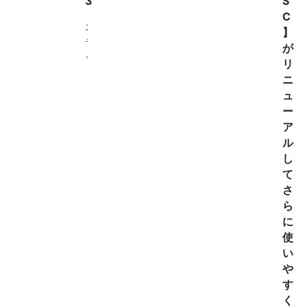
3
S
。
C
毎
ス
】
日
ラ
が
だ
ッ
リ
ん
ク
ニ
だ
ス
ュ
ん
用
ー
と
ハ
ア
暑
ン
ル
く
ガ
し
な
ー
っ
て
ボ
て
さ
ト
き
ら
ム
ま
に
ハ
し
使
ン
た
い
ガ
ね
や
ー
。
パ
す
だ
ン
く