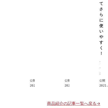
っ
て
ボ
て
さ
ト
き
ら
ム
ま
に
ハ
し
使
ン
た
い
ガ
ね
や
ー
。
パ
す
だ
ン
く
い
ツ
！
ぶ
ハ
時
フ
ン
期
ッ
ガ
が
ク
ー
ず
下
滑
公開
公開
公開
れ
の
ら
2023.07.07
2022.05.27
2021
て
三
な
し
角
い
ま
の
商品紹介の記事一覧へ戻る
→
っ
形