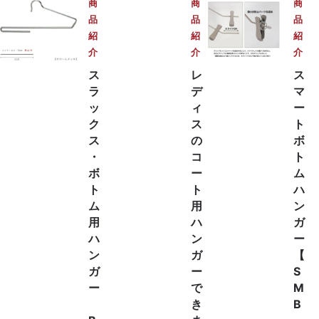
商
商
商
品
品
品
紹
紹
紹
介
介
介
ス
レ
ス
ラ
デ
マ
ッ
ィ
ー
ク
ス
ト
ス
の
ボ
・
コ
ト
ボ
ー
ム
ト
ト
ハ
ム
用
ン
用
ハ
ガ
ハ
ン
ー
ン
ガ
【
ガ
ー
S
ー
で
M
き
B