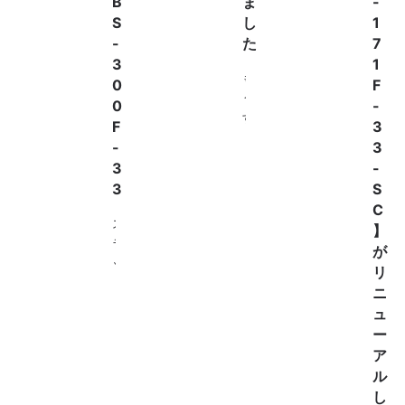
B
ま
-
S
し
1
-
た
7
3
1
も
0
F
う
0
-
す
F
3
ぐ
-
3
6
3
-
月
3
S
。
C
毎
ス
】
日
ラ
が
だ
ッ
リ
ん
ク
ニ
だ
ス
ュ
ん
用
ー
と
ハ
ア
暑
ン
ル
く
ガ
し
な
ー