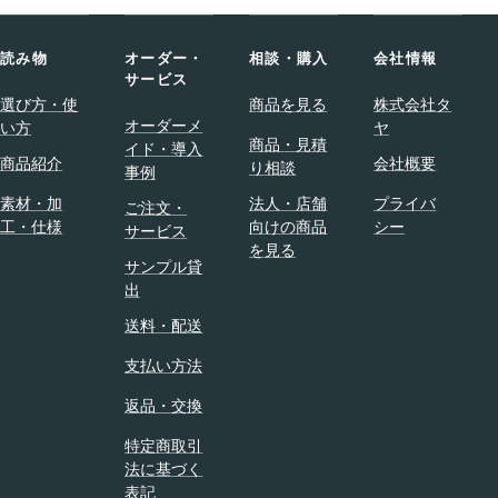
た
状
の
が
で
読み物
オーダー・
相談・購入
会社情報
特
す
サービス
徴
が
選び方・使
商品を見る
株式会社タ
的
オーダーメ
、
い方
ヤ
な
商品・見積
イド・導入
、
、
商品紹介
会社概要
り相談
事例
レ
ス
デ
素材・加
法人・店舗
プライバ
マ
ご注文・
ィ
工・仕様
向けの商品
シー
ー
サービス
ス
を見る
ト
サンプル貸
の
ハ
出
ジ
ン
ャ
送料・配送
ガ
ケ
ー
支払い方法
ッ
の
ト
ボ
返品・交換
・
ト
コ
特定商取引
ム
法に基づく
ー
シ
表記
ト