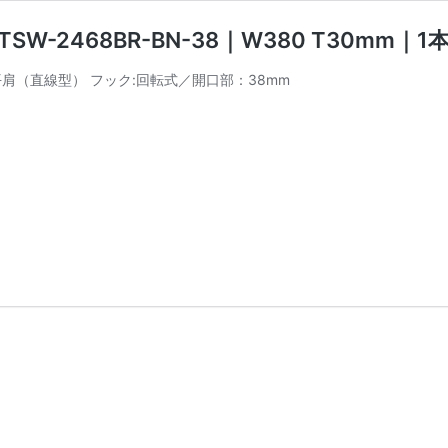
2468BR-BN-38｜W380 T30mm｜1
状:平肩（直線型） フック:回転式／開口部：38mm